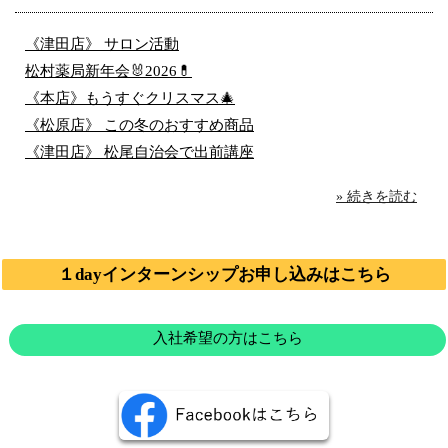
《津田店》 サロン活動
松村薬局新年会🐰2026💊
《本店》もうすぐクリスマス🎄
《松原店》 この冬のおすすめ商品
《津田店》 松尾自治会で出前講座
» 続きを読む
１dayインターンシップお申し込みはこちら
入社希望の方はこちら