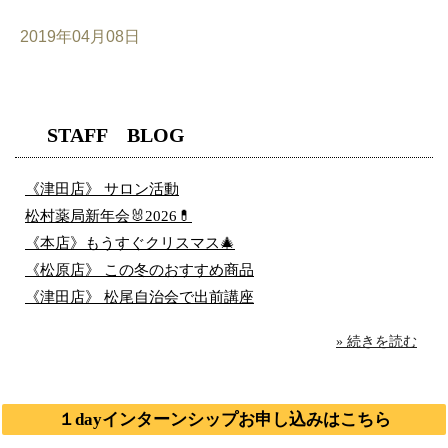
2019年04月08日
STAFF BLOG
《津田店》 サロン活動
松村薬局新年会🐰2026💊
《本店》もうすぐクリスマス🎄
《松原店》 この冬のおすすめ商品
《津田店》 松尾自治会で出前講座
» 続きを読む
１dayインターンシップお申し込みはこちら