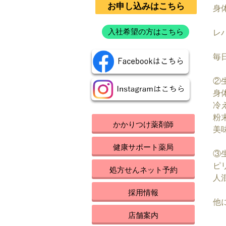
お申し込みはこちら
身
入社希望の方はこちら
レ
毎
②
身
冷
粉
かかりつけ薬剤師
美
健康サポート薬局
③
ピ
処方せんネット予約
人
採用情報
他
店舗案内