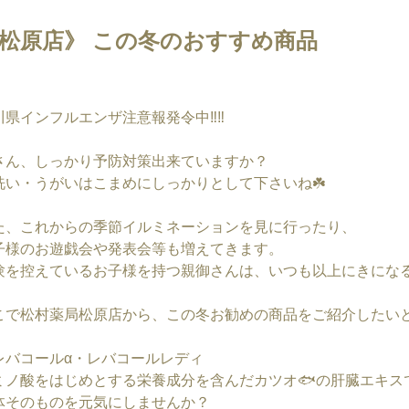
松原店》 この冬のおすすめ商品
川県インフルエンザ注意報発令中‼️‼️
さん、しっかり予防対策出来ていますか？
洗い・うがいはこまめにしっかりとして下さいね☘️
た、これからの季節イルミネーションを見に行ったり、
子様のお遊戯会や発表会等も増えてきます。
験を控えているお子様を持つ親御さんは、いつも以上にきにな
こで松村薬局松原店から、この冬お勧めの商品をご紹介したいと
レバコールα・レバコールレディ
ミノ酸をはじめとする栄養成分を含んだカツオ🐟の肝臓エキス
体そのものを元気にしませんか？