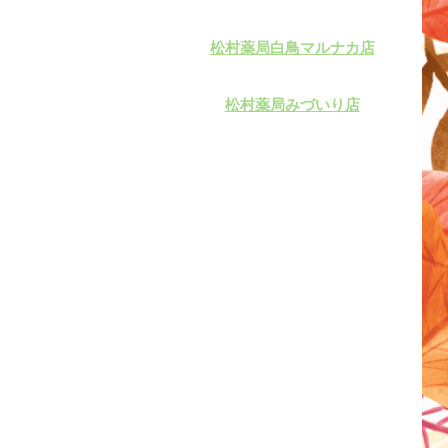
松村薬局白鳥マルナカ店
松村薬局みづいり店