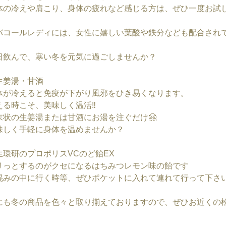
体の冷えや肩こり、身体の疲れなど感じる方は、ぜひ一度お試し
バコールレディには、女性に嬉しい葉酸や鉄分なども配合され
日飲んで、寒い冬を元気に過ごしませんか？
生姜湯・甘酒
体が冷えると免疫が下がり風邪をひき易くなります。
える時こそ、美味しく温活‼️
末状の生姜湯または甘酒にお湯を注ぐだけ🤗
味しく手軽に身体を温めませんか？
生環研のプロポリスVCのど飴EX
リっとするのがクセになるはちみつレモン味の飴です
混みの中に行く時等、ぜひポケットに入れて連れて行って下さい
にも冬の商品を色々と取り揃えておりますので、ぜひお近くの松