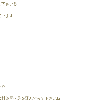
下さい😃
ています。
☃️
村薬局へ足を運んでみて下さい🙇