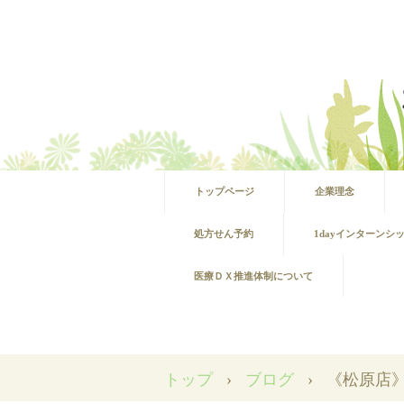
トップページ
企業理念
処方せん予約
1dayインターンシ
医療ＤＸ推進体制について
トップ
›
ブログ
›
《松原店》