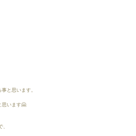
る事と思います。
思います🤗
で、