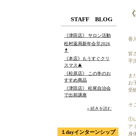
《
STAFF BLOG
《津田店》 サロン活動
香
松村薬局新年会🐰2026
💊
皆
《本店》もうすぐクリ
手
スマス🎄
《松原店》 この冬のお
ま
すすめ商品
お
《津田店》 松尾自治会
受
で出前講座
そ
» 続きを読む
①
ア
１dayインターンシップ
身