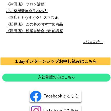
《津田店》 サロン活動
松村薬局新年会🐰2026💊
《本店》もうすぐクリスマス🎄
《松原店》 この冬のおすすめ商品
《津田店》 松尾自治会で出前講座
» 続きを読む
１dayインターンシップお申し込みはこちら
入社希望の方はこちら