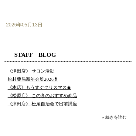
2026年05月13日
STAFF BLOG
《津田店》 サロン活動
松村薬局新年会🐰2026💊
《本店》もうすぐクリスマス🎄
《松原店》 この冬のおすすめ商品
《津田店》 松尾自治会で出前講座
» 続きを読む